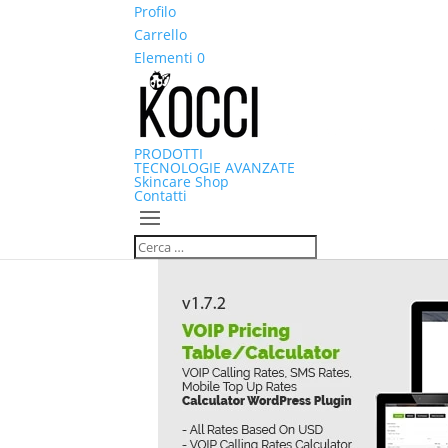
avibet
mavibet giriş
matbet giriş
Profilo
kavbet giriş
Meritking giriş
Betbigo
B
bet giriş
meritking
meritking giriş
Carrello
marsbahis giriş
maxwin
maxwin gir
lobet giriş
romabet
romabet giriş
Elementi 0
bahiscasino
bahiscasino giriş
restbe
t giriş
Betbigo
Betbigo giriş
Kalebet
Kalebet giriş
Teosbet
Teosbet gir
Marsbahis
Marsbahis giriş
Avrupabet
Avrupabet giriş
Mavibet
Mavibet
giriş
Holiganbet
Holiganbet giriş
Alobet giriş
Alobet giriş
restbet giriş
t
t giriş
Alobet
Alobet giriş
Betwoon
Betwoon giriş
Betvole
Betvole giriş
B
PRODOTTI
TECNOLOGIE AVANZATE
avibet
mavibet giriş
Enbet
Enbet giriş
kalebet
kalebet giriş
betnis
betn
Skincare Shop
giriş
betnano
betnano giriş
Contatti
betkanyon
betkanyon giriş
ultrabet
ultrab
t giriş
Betmatik
Betmatik giriş
Dedebet
Dedebet giriş
alobet giriş
atm
 giriş
mavibet giriş
lunabet giriş
marsbahis giriş
holiganbet
holiganbe
iş
Holiganbet
Holiganbet giriş
Holiganbet
Holiganbet giriş
Efesbet
Efes
t
ultrabet giriş
mavibet
mavibet giriş
betnano
betnano giriş
galabet
gal
tking Bonus Ve Kampanyalar
Marsbahis Giriş: Marsbahis Giriş Adresi
bahis Giriş: Marsbahis Para Yatırma Ve Çekme İşlemleri
Mavibet Gi
riş
betplay
betplay giriş
galabet
galabet giriş
galabet
romabet
romabet 
giriş
Celtabet
Celtabet
Celtabet giriş
Celtabet
Celtabet
Celtabet giriş
Ce