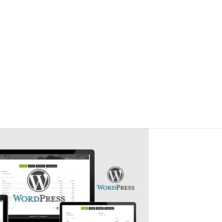
etbigo giriş
Kalebet giriş
Teosbet
Teosbet giriş
Tophillbet
Tophillbet gi
iş
Grandpashabet giriş
pusulabet giriş
holiganbet giriş
dedebet giriş
t giriş
marsbahis giriş
amgbahis giriş
pulibet giriş
holiganbet giriş
pu
iş
Amgbahis
Amgbahis giriş
Royalbet
Royalbet giriş
Jokerbet
Jokerbet g
 giriş
Galabet
Galabet giriş
Norabahis
Norabahis giriş
Orisbet
Orisbet
eosbet giriş
Royalbet giriş
Jokerbet giriş
vegabet giriş
Betzula giriş
Nor
etasus
Betasus giriş
lunabet
lunabet giriş
holiganbet giriş
holiganbet 
is giriş
teosbet
teosbet giriş
jokerbet
jokerbet giriş
celtabet
celtabet gi
et giriş
galabet giriş
kalebet
kalebet giriş
teosbet
teosbet giriş
mavibet
bahis
atmbahis giriş
amgbahis
amgbahis giriş
romabet giriş
setrabet
t giriş
Meybet
Meybet giriş
Romabet giriş
Süpertotobet
Süpertotobet 
bet giriş
Holiganbet
Holiganbet giriş
Marsbahis
Marsbahis giriş
Merit
abet giriş
Ramadabet
Ramadabet giriş
Xslot
Xslot giriş
Sonbahis giriş
N
, Marsbahis Mobilden Giriş 2026
Mavibet Giriş: Mavibet Spor Bahisle
riş: Mavibet Güvenilir Mi
Meritking Giriş: Meritking Canlı Destek Ve 
giriş
romabet
mavibet
mavibet giriş
mavibet
aresbet
aresbet giriş
are
ltabet
Celtabet
Celtabet giriş
Celtabet
Celtabet
Celtabet giriş
Celtabet
D