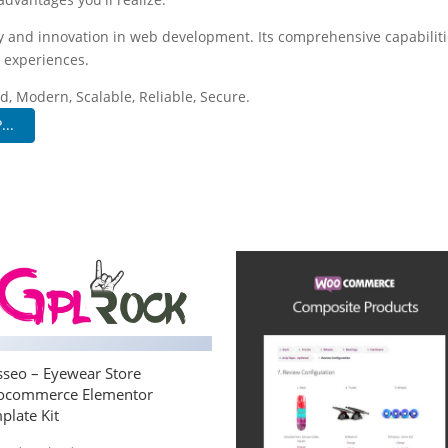
ty and innovation in web development. Its comprehensive capabiliti
b experiences.
d, Modern, Scalable, Reliable, Secure.
...
sseo – Eyewear Store
commerce Elementor
plate Kit