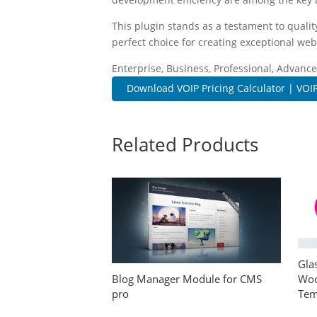
This plugin stands as a testament to quali
perfect choice for creating exceptional we
Enterprise, Business, Professional, Advance
Download VOIP Pricing Calculator | VOIP
Related Products
Gla
Woo
Blog Manager Module for CMS
Tem
pro