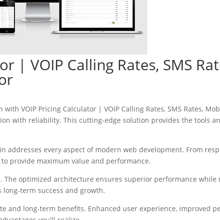
tor | VOIP Calling Rates, SMS Ra
or
ith VOIP Pricing Calculator | VOIP Calling Rates, SMS Rates, Mobi
on with reliability. This cutting-edge solution provides the tools a
gin addresses every aspect of modern web development. From respo
d to provide maximum value and performance.
n. The optimized architecture ensures superior performance while ma
s long-term success and growth.
te and long-term benefits. Enhanced user experience, improved p
dvantages you'll realize.