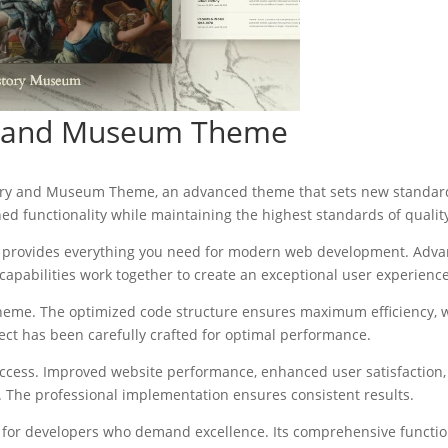
y and Museum Theme
ery and Museum Theme, an advanced theme that sets new standard
ed functionality while maintaining the highest standards of quali
me provides everything you need for modern web development. Advan
apabilities work together to create an exceptional user experience
s theme. The optimized code structure ensures maximum efficiency, w
ct has been carefully crafted for optimal performance.
ccess. Improved website performance, enhanced user satisfaction,
. The professional implementation ensures consistent results.
 for developers who demand excellence. Its comprehensive function