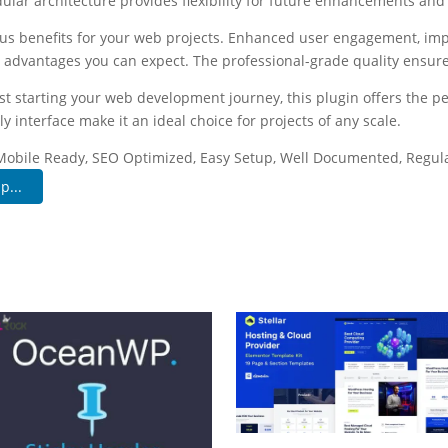
lar architecture provides flexibility for future enhancements and 
us benefits for your web projects. Enhanced user engagement, imp
advantages you can expect. The professional-grade quality ensures
t starting your web development journey, this plugin offers the per
 interface make it an ideal choice for projects of any scale.
Mobile Ready, SEO Optimized, Easy Setup, Well Documented, Regul
p...