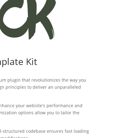
plate Kit
ium plugin that revolutionizes the way you
n principles to deliver an unparalleled
 enhance your website's performance and
ization options allow you to tailor the
ll-structured codebase ensures fast loading