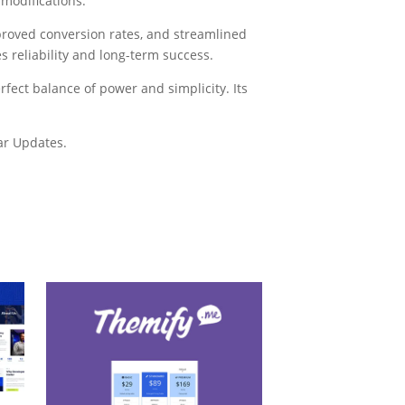
modifications.
roved conversion rates, and streamlined
 reliability and long-term success.
fect balance of power and simplicity. Its
ar Updates.