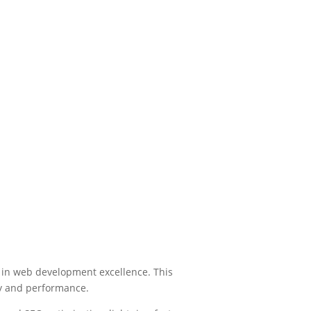
 in web development excellence. This
ty and performance.