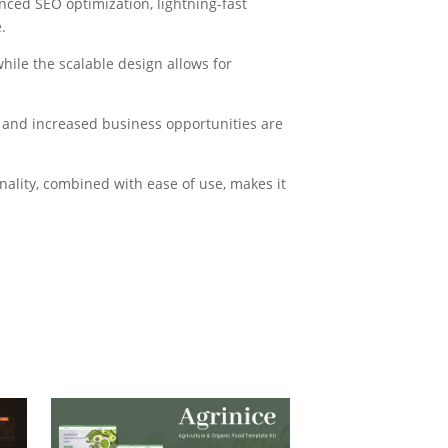
ced SEO optimization, lightning-fast
.
hile the scalable design allows for
 and increased business opportunities are
ality, combined with ease of use, makes it