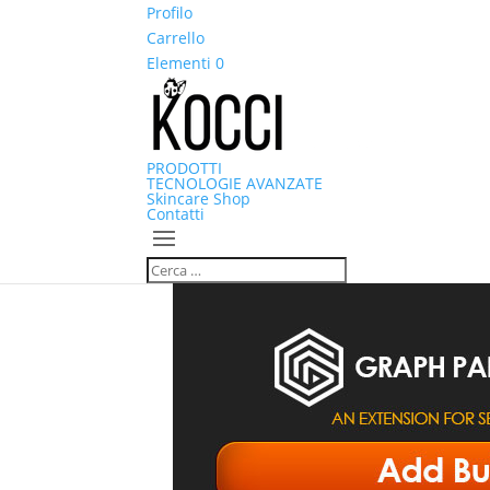
avibet
mavibet giriş
matbet giriş
Profilo
kavbet giriş
Meritking giriş
Betbigo
B
bet giriş
meritking
meritking giriş
Carrello
marsbahis giriş
maxwin
maxwin gir
lobet giriş
romabet
romabet giriş
Elementi 0
bahiscasino
bahiscasino giriş
restbe
t giriş
Betbigo
Betbigo giriş
Kalebet
Kalebet giriş
Teosbet
Teosbet gir
Marsbahis
Marsbahis giriş
Avrupabet
Avrupabet giriş
Mavibet
Mavibet
giriş
Holiganbet
Holiganbet giriş
Alobet giriş
Alobet giriş
restbet giriş
t
bet
Alobet giriş
Betwoon
Betwoon giriş
Betvole
Betvole giriş
Betasus
Bet
PRODOTTI
TECNOLOGIE AVANZATE
t giriş
Enbet
Enbet giriş
kalebet
kalebet giriş
betnis
betnis giriş
teosbe
Skincare Shop
 giriş
betkanyon
betkanyon giriş
Contatti
ultrabet
ultrabet giriş
galabet giriş
ka
debet giriş
alobet giriş
atmbahis
atmbahis giriş
amgbahis
amgbahis g
unabet giriş
marsbahis giriş
holiganbet
holiganbet giriş
Meybet
Meybe
liganbet giriş
Holiganbet
Holiganbet giriş
Efesbet
Efesbet giriş
Holiga
et
mavibet giriş
betnano
betnano giriş
galabet giriş
Ramadabet
Ramada
esi, Marsbahis Mobilden Giriş 2026
Mavibet Giriş: Mavibet Spor Bah
 Mavibet Güvenilir Mi
Meritking Giriş: Meritking Canlı Destek Ve İlet
romabet
mavibet
mavibet giriş
mavibet
aresbet
aresbet giriş
aresbet
re
ebet giriş
Dedebet
Dedebet
Dedebet giriş
Dedebet
Betwild
Betwild gir