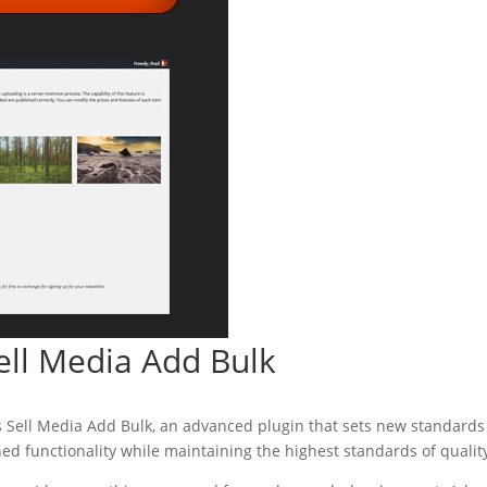
ell Media Add Bulk
 Sell Media Add Bulk, an advanced plugin that sets new standards
ed functionality while maintaining the highest standards of quali